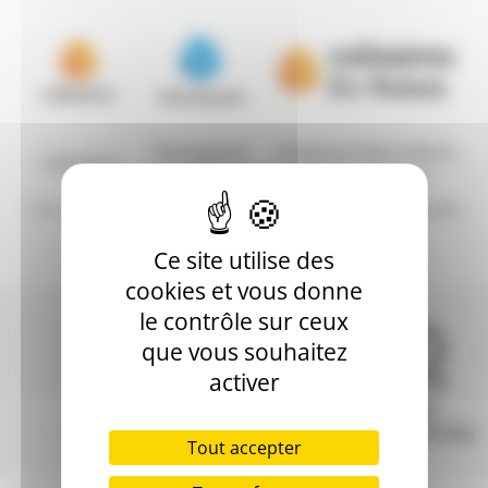
Chronopost
Colissimo Point Relais
Colissimo
18
(Poste ou Pickup)
Nous garantissons une livraison sous
3 à 5 jours ouvrés
pour la France métropolitaine
.
Ce site utilise des
cookies et vous donne
le contrôle sur ceux
que vous souhaitez
activer
LIVRAISON
PRIX
PAIEMENT
RAPIDE
INNOVATION
SÉCURISÉ
Tout accepter