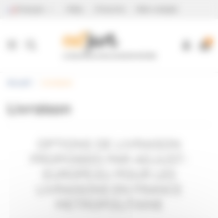
Panneau de gestion des cookies
Français
FAQs
S'inscrire
Mon compte
0
Accueil
Livraison
Livraison
OPTIONS DE LIVRAISON
PROPOSEES PAR ADJUST-
EUROPE.EU POUR LES
LIVRAISONS EN FRANCE
METROPOLITAINE