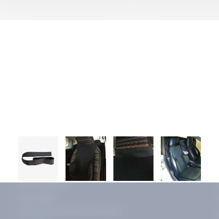
PAGAMENTO SICURO
INNOVAZION
NOS SERVICES
Il mio account
Note legali
Condizioni Generali di Vendita