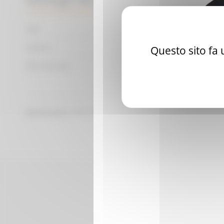
Uso
Colore
Questo sito fa u
Dimensione
ADKITMONO
Riferimento