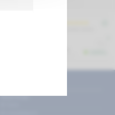
E PREMIATA
NESSUN CONTATTO
Ad'just Europe
France
contact@adjust.fr