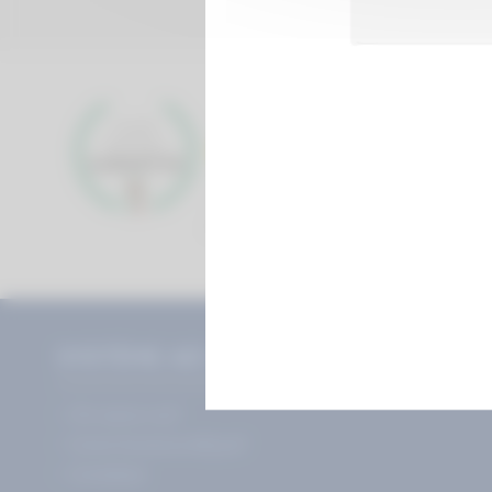
CONSEGNA VELOCE
SYSTÈME AD'JUST
Chi siamo noi?
Come funziona Ad’just?
Contattaci