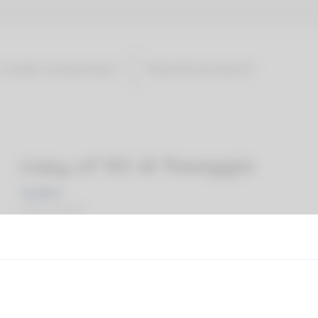
COME FUNZIONA ?
PROFESSIONISTI
copy of Kit di fissaggio
14,90 €
Tasse incluse
Il kit permette di fissare il cuscino lombare Ad’just ai
sedili 
sedili sprovvisti di poggiatesta con pioli (vedere le istruzioni p
I camper, per cui il cuscino lombare Ad’just si è rivelato molt
di sedili monoblocco. Lo stesso discorso vale anche per nu
Citroen C1, Peugeot 108, la nuova Twingo, le auto Smart in 