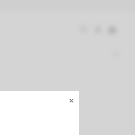
×
monoblocco
, ovvero ai
er l’uso).
o utile, sono spesso dotati
merose autovetture, come
generale, Mercedes GLA,