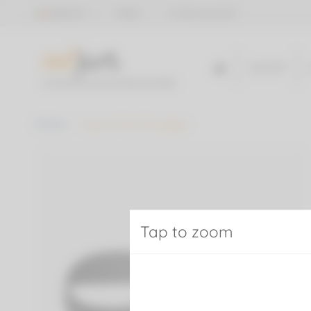
Pannello di gestione dei cookies
Italiano
FAQs
Il mio account
SHOP
Home
copy of Kit di fissaggio
Tap to zoom