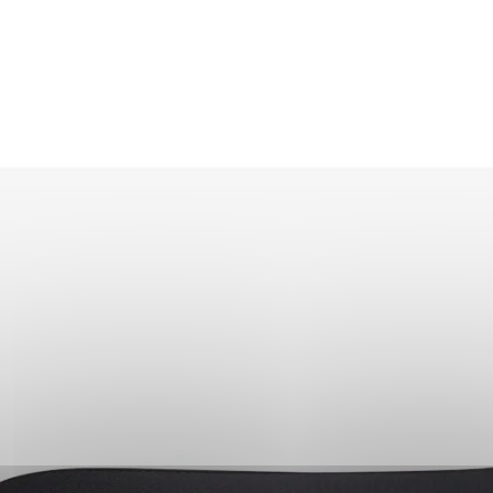
ecc.
Scarica il manuale utente
Aggiungi al carrello