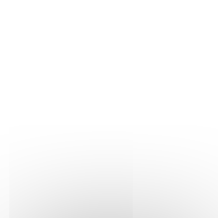
119,80 €
129,80 €
-10,00 €
AUTO?
Invece di 129,80 €
Tasse incluse
Set per una soluzione preventiva, post-traumatica o post-
operatoria, che
combatte efficacemente lombalgia,
(56 recensioni)
lombaggine e sciatica in auto
.
Il cuscino
riduce la tensione nervosa e muscolare della
parte bassa della schiena
. Cuscino lombare Ad’just che
riduce il mal di schiena grazie al supporto lombare
regolabile in altezza
, gonfiabile e sgonfiabile e con
stabilizzazione laterale.
Questo pacco contiene
1x
Cuscino lombare auto
69,90 €