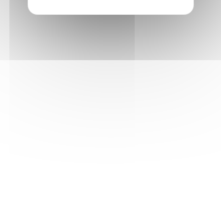
Descrizione
Dettagli del prodotto
Recensioni dei clienti
Grazie ad una membrana gonfiabile/sgonfiabile,
l’utente può regolare la posizione esatta del cuscino
in base alle proprie vertebre lombari.
Il cuscino gonfiabile può essere posizionato in
differenti punti lungo la zona lombare fino a
trovare la posizione più adatta.
Inoltre i cuscini di stabilizzazione laterali, regolabili
con sistema “Velcro”, consentono di evitare
movimenti bruschi della schiena che potrebbero
danneggiare le vertebre lombari.