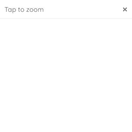
Pannello di gestione dei cookies
Italiano
FAQs
Il mio account
×
Tap to zoom
0
Home
Sistema auto Ad'just
Lombare + cuscino
-10,00 €
Pacchetto