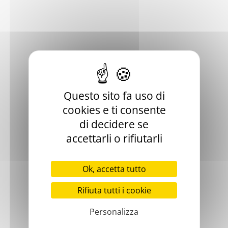
1x
Cuscino per sedile
59,90 €
Questo sito fa uso di
Aggiungi al carrello
cookies e ti consente
di decidere se
accettarli o rifiutarli
Ok, accetta tutto
PRODOTTI
VIDEO
SCHEDA
ISTRUZIONI
Rifiuta tutti i cookie
FAQS
PRESENTAZIONE
PRODOTTO
Personalizza