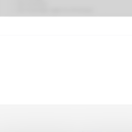
Une sciatique
Une lombalgie aigüe ou chronique
Le coussin lombaire Ad’just peut vous aider, qu’il s’agisse d
lombalgie aigüe ou chronique, d'une démarche préventive, p
opératoire.
Le coussin lombaire Ad’just a été mis au point avec le Syndic
Garantie : 2 ans
Ajouter au panier
Avis clients