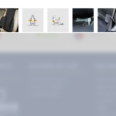
S ET
SYSTÈME AD'JUST
NOS SE
Qui sommes nous ?
Mon comp
Découvrir Ad'just
Mentions 
Contactez-nous
Condition
Livraison
FAQs
Retour e