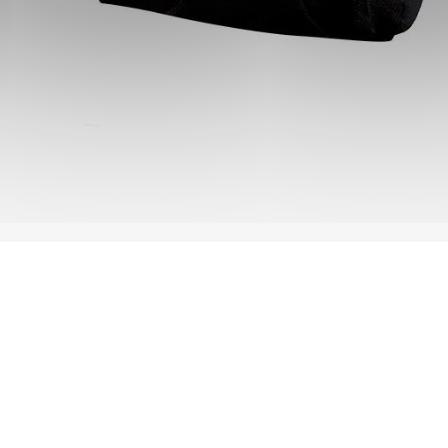
s latéraux, réglables par velcro, permettent d’éviter les mouvem
PAIEMENT SÉCURISÉ
PRIX IN