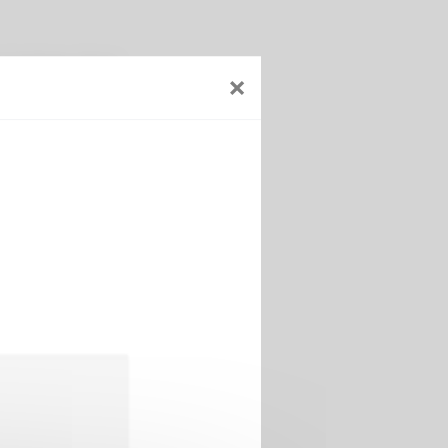
’un lumbago, d'une
×
ost-traumatique ou post-
at des Taxis de Lyon.