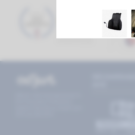
RÉCOMPENSE
AVIS
Ad’just a été récompensé par le
Prix Innovation Préventica /
Santé et Sécurité au travail Lyon
2015 et Lille 2016