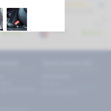
RVICES
NOUS CONTACTER
te
Ad'just Europe
légales
France
s générales de vente
contact@adjust.fr
t remboursement