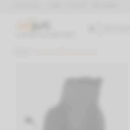
Panneau de gestion des cookies
Français
FAQs
S'inscrire
Mon compte
BOUTIQ
Accueil
Coussin lombaire pour voiture