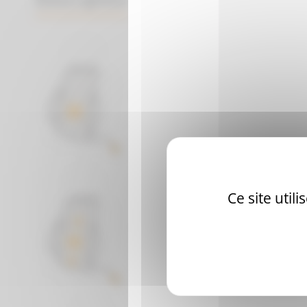
Grâce à la membrane gonflable / dégo
Ce site util
L’utilisateur peut le positionner à 