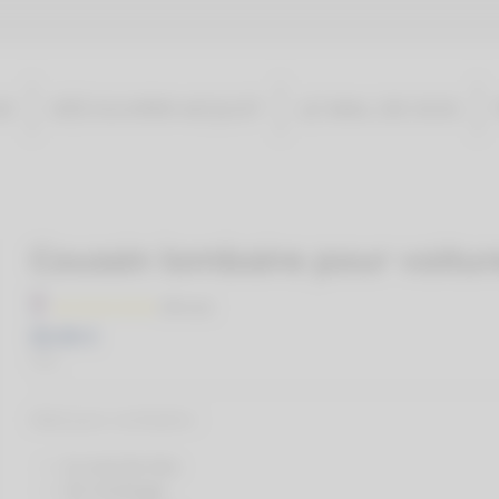
UE
DÉCOUVRIR AD'JUST
LE MAL DE DOS
Coussin lombaire pour voitur
69,90 €
TTC
(38 avis)
Idéal pour combattre :
Le mal de dos
Un lumbago